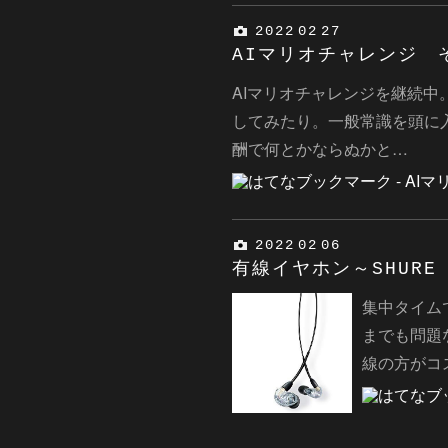
2022
02
27
AIマリオチャレンジ 
AIマリオチャレンジを継続中。
してみたり。一般常識を頭に
酬で何とかならぬかと…
2022
02
06
有線イヤホン～SHURE 
集中タイム
までも問題
線の方がコ