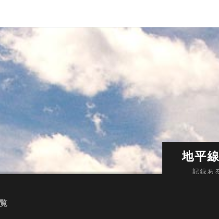
地平
記録あ
一覧